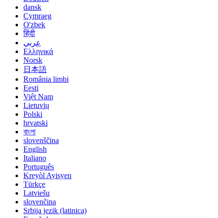
dansk
Cymraeg
O'zbek
हिंदी
عربي
Ελληνικά
Norsk
日本語
România limbi
Eesti
Việt Nam
Lietuvių
Polski
hrvatski
বাংলা
slovenščina
English
Italiano
Português
Kreyòl Ayisyen
Türkçe
Latviešu
slovenčina
Srbija jezik (latinica)