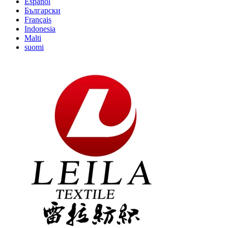
Español
Български
Français
Indonesia
Malti
suomi