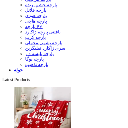
پارچه چشم پرنده
پارچه فلانل
پارچه هودی
پارچه هاچی
پارچه PV
بافتنی پارچه ژاکارد
پارچه کرپ
پارچه پشمی مخملی
سری ژاکارد فیلیگرین
پارچه پلیسه دار
پارچه یوگا
پارچه تذهیب
حوله
Latest Products