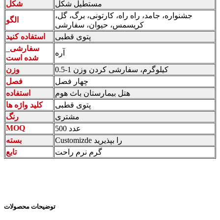
مستطیل شکل
شکل
جشنواره، جامد، راه راه، کارتونی، برگ، گل،
الگو
کریسمس، حیوان، سفارشی
پتوی قطبی
استفاده کنید
_سفارشی
آره
شده است
0.5-1 کیلوگرم، سفارشی کردن وزن
وزن
چهار فصل
فصل
هتل بیمارستان باث هوم
استفاده
پتوی قطبی
کلید واژه ها
مشتری
رنگ
MOQ
500 عدد
Customizde را بپذیرید
بسته
گرم نرم راحت
تابع
توضیحات محصولات