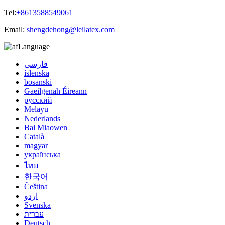
Tel:
+8613588549061
Email:
shengdehong@leilatex.com
Language
فارسی
íslenska
bosanski
Gaeilgenah Éireann
русский
Melayu
Nederlands
Bai Miaowen
Català
magyar
українська
ไทย
한국어
Čeština
اردو
Svenska
עברית
Deutsch