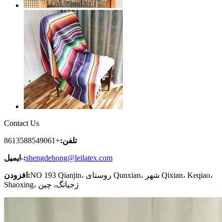
Contact Us
تلفن:
+8613588549061
shengdehong@leilatex.com
ایمیل-:
NO 193 Qianjin، روستای Qunxian، شهر Qixian، Keqiao،
افزودن:
Shaoxing، ژجیانگ، چین