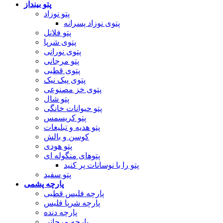
پتو بینداز
پتو نوزاد
پتوی نوزاد پسرانه
پتو فلانل
پتوی شرپا
پتوی نورانی
پتو مرجانی
پتوی قطبی
پتوی پیک نیک
پتوی خز مصنوعی
پتو شال
پتو حیوانات خانگی
پتو کریسمس
پتو هدیه و تبلیغات
کوسن و بالش
پتو هودی
پتوهای منگوله ای
پتو را با نوسانات پر کنید
پتو سفید
پارچه پشمی
پارچه فلیس قطبی
پارچه شرپا فلیس
پارچه دنده
پارچه مرجانی