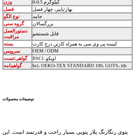
0-0.5 کیلوگرم
وزن
بهار/پاییز، چهار فصل
فصل
جامد
نوع الگو
بزرگسالان
گروه سنی
دستورالعمل
قابل شستشو
مراقبت
کیسه پی وی سی به همراه کارتن درج کارت
بسته
OEM / ODM
سرویس
BSCI. اویکو
گواهی/تست
bci، OEKO-TEX STANDARD 100، GOTS، rds
گواهینامه
توضیحات محصولات
پتوی رنگارنگ پلار پتویی بسیار راحت و قدرتمند است. این