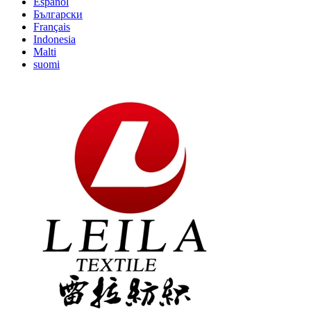
Español
Български
Français
Indonesia
Malti
suomi