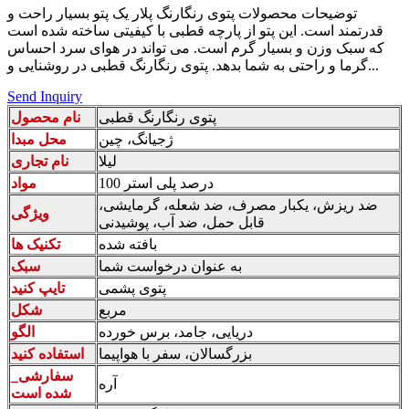
توضیحات محصولات پتوی رنگارنگ پلار یک پتو بسیار راحت و
قدرتمند است. این پتو از پارچه قطبی با کیفیتی ساخته شده است
که سبک وزن و بسیار گرم است. می تواند در هوای سرد احساس
گرما و راحتی به شما بدهد. پتوی رنگارنگ قطبی در روشنایی و...
Send Inquiry
پتوی رنگارنگ قطبی
نام محصول
ژجیانگ، چین
محل مبدا
لیلا
نام تجاری
100 درصد پلی استر
مواد
ضد ریزش، یکبار مصرف، ضد شعله، گرمایشی،
ویژگی
قابل حمل، ضد آب، پوشیدنی
بافته شده
تکنیک ها
به عنوان درخواست شما
سبک
پتوی پشمی
تایپ کنید
مربع
شکل
دریایی، جامد، برس خورده
الگو
بزرگسالان، سفر با هواپیما
استفاده کنید
_سفارشی
آره
شده است