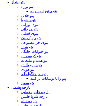
پتو بینداز
پتو نوزاد
پتوی نوزاد پسرانه
پتو فلانل
پتوی شرپا
پتوی نورانی
پتو مرجانی
پتوی قطبی
پتوی پیک نیک
پتوی خز مصنوعی
پتو شال
پتو حیوانات خانگی
پتو کریسمس
پتو هدیه و تبلیغات
کوسن و بالش
پتو هودی
پتوهای منگوله ای
پتو را با نوسانات پر کنید
پتو سفید
پارچه پشمی
پارچه فلیس قطبی
پارچه شرپا فلیس
پارچه دنده
پارچه مرجانی