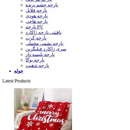
پارچه چشم پرنده
پارچه فلانل
پارچه هودی
پارچه هاچی
پارچه PV
بافتنی پارچه ژاکارد
پارچه کرپ
پارچه پشمی مخملی
سری ژاکارد فیلیگرین
پارچه پلیسه دار
پارچه یوگا
پارچه تذهیب
حوله
Latest Products