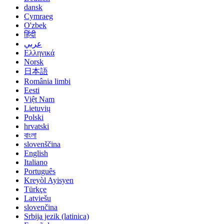
dansk
Cymraeg
O'zbek
हिंदी
عربي
Ελληνικά
Norsk
日本語
România limbi
Eesti
Việt Nam
Lietuvių
Polski
hrvatski
বাংলা
slovenščina
English
Italiano
Português
Kreyòl Ayisyen
Türkçe
Latviešu
slovenčina
Srbija jezik (latinica)