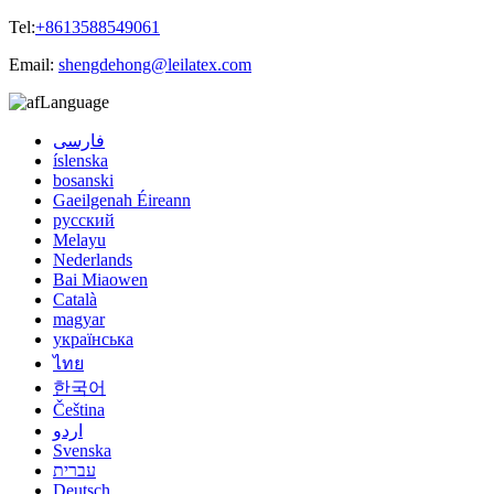
Tel:
+8613588549061
Email:
shengdehong@leilatex.com
Language
فارسی
íslenska
bosanski
Gaeilgenah Éireann
русский
Melayu
Nederlands
Bai Miaowen
Català
magyar
українська
ไทย
한국어
Čeština
اردو
Svenska
עברית
Deutsch