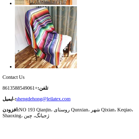
Contact Us
تلفن:
+8613588549061
shengdehong@leilatex.com
ایمیل-:
NO 193 Qianjin، روستای Qunxian، شهر Qixian، Keqiao،
افزودن:
Shaoxing، ژجیانگ، چین