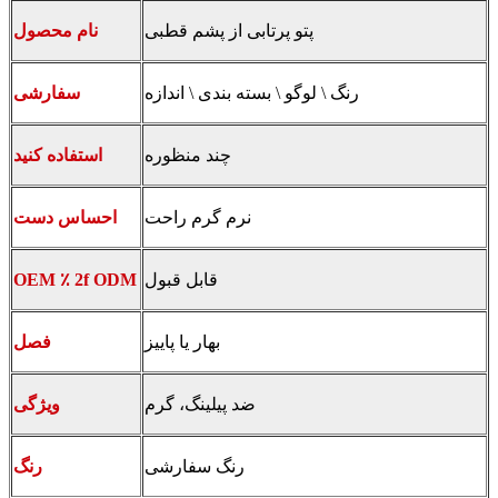
پتو پرتابی از پشم قطبی
نام محصول
رنگ \ لوگو \ بسته بندی \ اندازه
سفارشی
چند منظوره
استفاده کنید
نرم گرم راحت
احساس دست
قابل قبول
OEM ٪ 2f ODM
بهار یا پاییز
فصل
ضد پیلینگ، گرم
ویژگی
رنگ سفارشی
رنگ