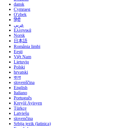
dansk
Cymraeg
O'zbek
हिंदी
عربي
Ελληνικά
Norsk
日本語
România limbi
Eesti
Việt Nam
Lietuvių
Polski
hrvatski
বাংলা
slovenščina
English
Italiano
Português
Kreyòl Ayisyen
Türkçe
Latviešu
slovenčina
Srbija jezik (latinica)