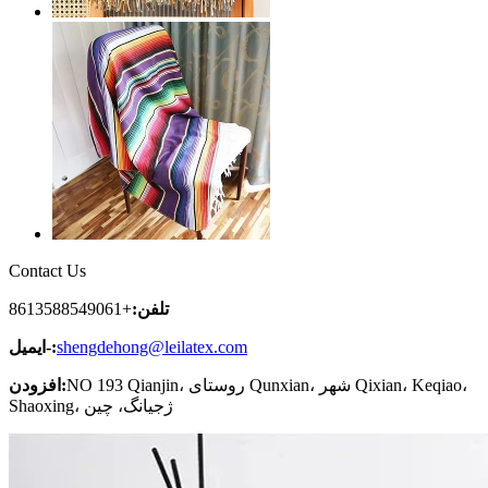
Contact Us
تلفن:
+8613588549061
shengdehong@leilatex.com
ایمیل-:
NO 193 Qianjin، روستای Qunxian، شهر Qixian، Keqiao،
افزودن:
Shaoxing، ژجیانگ، چین