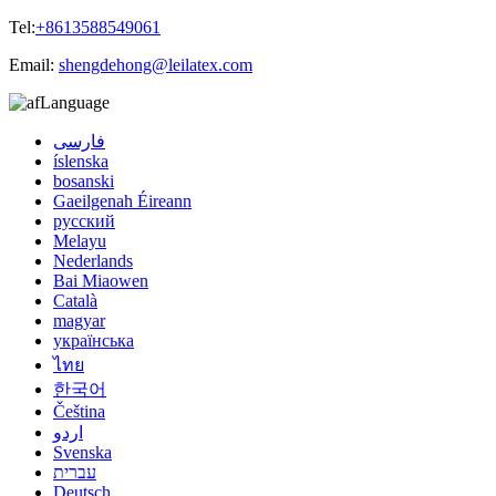
Tel:
+8613588549061
Email:
shengdehong@leilatex.com
Language
فارسی
íslenska
bosanski
Gaeilgenah Éireann
русский
Melayu
Nederlands
Bai Miaowen
Català
magyar
українська
ไทย
한국어
Čeština
اردو
Svenska
עברית
Deutsch