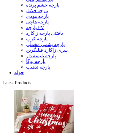
پارچه چشم پرنده
پارچه فلانل
پارچه هودی
پارچه هاچی
پارچه PV
بافتنی پارچه ژاکارد
پارچه کرپ
پارچه پشمی مخملی
سری ژاکارد فیلیگرین
پارچه پلیسه دار
پارچه یوگا
پارچه تذهیب
حوله
Latest Products