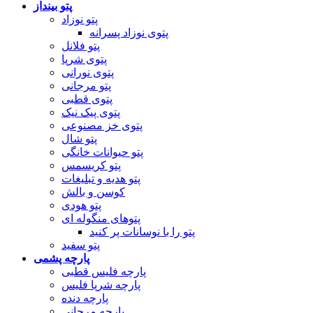
پتو بینداز
پتو نوزاد
پتوی نوزاد پسرانه
پتو فلانل
پتوی شرپا
پتوی نورانی
پتو مرجانی
پتوی قطبی
پتوی پیک نیک
پتوی خز مصنوعی
پتو شال
پتو حیوانات خانگی
پتو کریسمس
پتو هدیه و تبلیغات
کوسن و بالش
پتو هودی
پتوهای منگوله ای
پتو را با نوسانات پر کنید
پتو سفید
پارچه پشمی
پارچه فلیس قطبی
پارچه شرپا فلیس
پارچه دنده
پارچه مرجانی