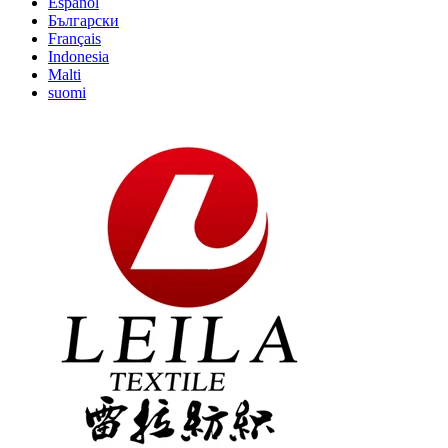
Español
Български
Français
Indonesia
Malti
suomi