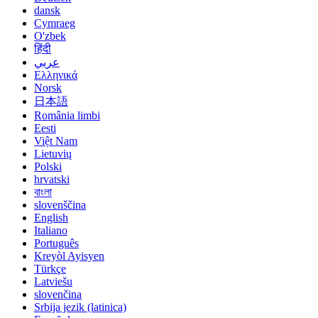
dansk
Cymraeg
O'zbek
हिंदी
عربي
Ελληνικά
Norsk
日本語
România limbi
Eesti
Việt Nam
Lietuvių
Polski
hrvatski
বাংলা
slovenščina
English
Italiano
Português
Kreyòl Ayisyen
Türkçe
Latviešu
slovenčina
Srbija jezik (latinica)