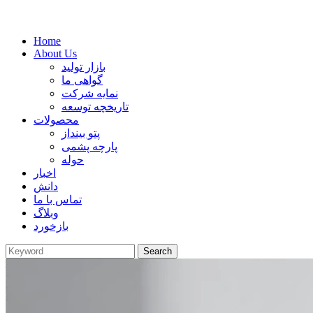
Home
About Us
بازار تولید
گواهی ما
نمایه شرکت
تاریخچه توسعه
محصولات
پتو بینداز
پارچه پشمی
حوله
اخبار
دانش
تماس با ما
وبلاگ
بازخورد