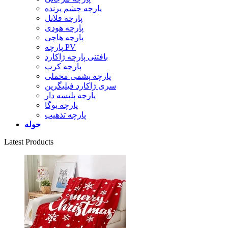
پارچه چشم پرنده
پارچه فلانل
پارچه هودی
پارچه هاچی
پارچه PV
بافتنی پارچه ژاکارد
پارچه کرپ
پارچه پشمی مخملی
سری ژاکارد فیلیگرین
پارچه پلیسه دار
پارچه یوگا
پارچه تذهیب
حوله
Latest Products