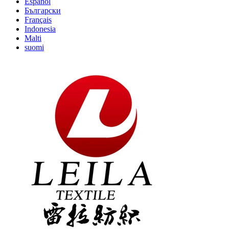
Español
Български
Français
Indonesia
Malti
suomi