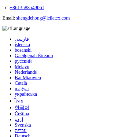
Tel:
+8613588549061
Email:
shengdehong@leilatex.com
Language
فارسی
íslenska
bosanski
Gaeilgenah Éireann
русский
Melayu
Nederlands
Bai Miaowen
Català
magyar
українська
ไทย
한국어
Čeština
اردو
Svenska
עברית
Deutsch