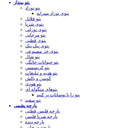
پتو بینداز
پتو نوزاد
پتوی نوزاد پسرانه
پتو فلانل
پتوی شرپا
پتوی نورانی
پتو مرجانی
پتوی قطبی
پتوی پیک نیک
پتوی خز مصنوعی
پتو شال
پتو حیوانات خانگی
پتو کریسمس
پتو هدیه و تبلیغات
کوسن و بالش
پتو هودی
پتوهای منگوله ای
پتو را با نوسانات پر کنید
پتو سفید
پارچه پشمی
پارچه فلیس قطبی
پارچه شرپا فلیس
پارچه دنده
پارچه مرجانی