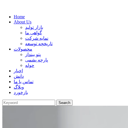
Home
About Us
بازار تولید
گواهی ما
نمایه شرکت
تاریخچه توسعه
محصولات
پتو بینداز
پارچه پشمی
حوله
اخبار
دانش
تماس با ما
وبلاگ
بازخورد