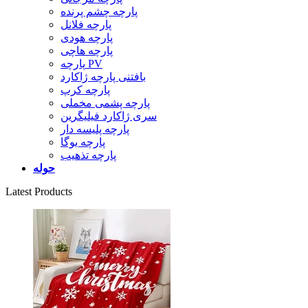
پارچه چشم پرنده
پارچه فلانل
پارچه هودی
پارچه هاچی
پارچه PV
بافتنی پارچه ژاکارد
پارچه کرپ
پارچه پشمی مخملی
سری ژاکارد فیلیگرین
پارچه پلیسه دار
پارچه یوگا
پارچه تذهیب
حوله
Latest Products