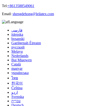
Tel:
+8613588549061
Email:
shengdehong@leilatex.com
Language
فارسی
íslenska
bosanski
Gaeilgenah Éireann
русский
Melayu
Nederlands
Bai Miaowen
Català
magyar
українська
ไทย
한국어
Čeština
اردو
Svenska
עברית
Deutsch