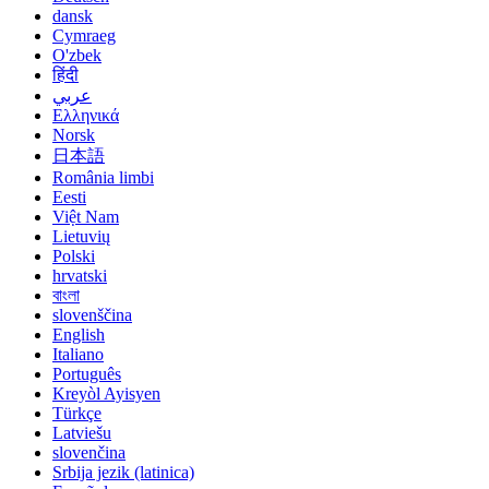
dansk
Cymraeg
O'zbek
हिंदी
عربي
Ελληνικά
Norsk
日本語
România limbi
Eesti
Việt Nam
Lietuvių
Polski
hrvatski
বাংলা
slovenščina
English
Italiano
Português
Kreyòl Ayisyen
Türkçe
Latviešu
slovenčina
Srbija jezik (latinica)