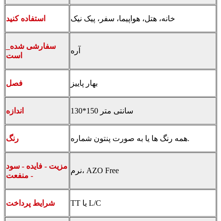
خانه، هتل، هواپیما، سفر، پیک نیک
استفاده کنید
_سفارشی شده
آره
است
بهار پاییز
فصل
130*150 سانتی متر
اندازه
همه رنگ ها یا به صورت پنتون شماره.
رنگ
مزیت - فایده - سود
نرم، AZO Free
- منفعت
TT یا L/C
شرایط پرداخت