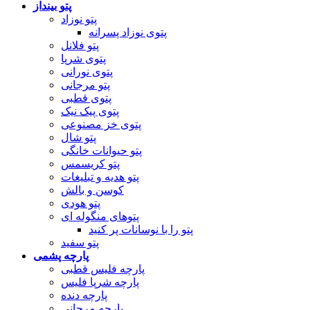
پتو بینداز
پتو نوزاد
پتوی نوزاد پسرانه
پتو فلانل
پتوی شرپا
پتوی نورانی
پتو مرجانی
پتوی قطبی
پتوی پیک نیک
پتوی خز مصنوعی
پتو شال
پتو حیوانات خانگی
پتو کریسمس
پتو هدیه و تبلیغات
کوسن و بالش
پتو هودی
پتوهای منگوله ای
پتو را با نوسانات پر کنید
پتو سفید
پارچه پشمی
پارچه فلیس قطبی
پارچه شرپا فلیس
پارچه دنده
پارچه مرجانی