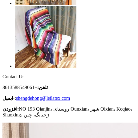
Contact Us
تلفن:
+8613588549061
shengdehong@leilatex.com
ایمیل-:
NO 193 Qianjin، روستای Qunxian، شهر Qixian، Keqiao،
افزودن:
Shaoxing، ژجیانگ، چین