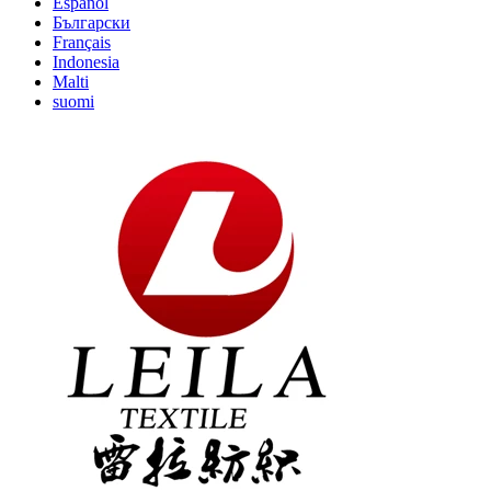
Español
Български
Français
Indonesia
Malti
suomi