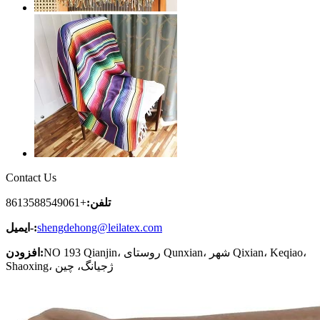
Contact Us
تلفن:
+8613588549061
shengdehong@leilatex.com
ایمیل-:
NO 193 Qianjin، روستای Qunxian، شهر Qixian، Keqiao،
افزودن:
Shaoxing، ژجیانگ، چین