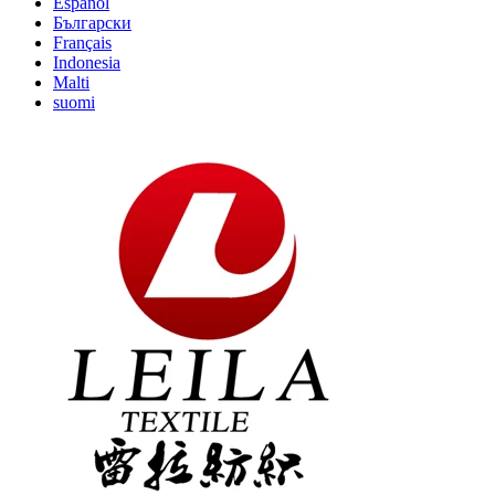
Español
Български
Français
Indonesia
Malti
suomi