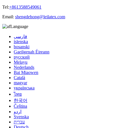
Tel:
+8613588549061
Email:
shengdehong@leilatex.com
Language
فارسی
íslenska
bosanski
Gaeilgenah Éireann
русский
Melayu
Nederlands
Bai Miaowen
Català
magyar
українська
ไทย
한국어
Čeština
اردو
Svenska
עברית
Deutsch