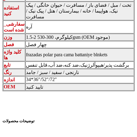
تخت / مبل / فضای باز / مسافرت / حیوان خانگی / پیک
استفاده
نیک، هواپیما / خانه / بیمارستان / هتل / پیک نیک /
کنید
مسافرت
_سفارشی
آره
شده است
1.5-2 کیلوگرم، 300-530gsm (OEM موجود)
وزن
چهار فصل
فصل
کلید واژه
frazadas polar para cama battaniye blnkets
ها
برگشت پذیر/هیپوآلرژنیک،ضد کنه،ضد آب،قابل تنفس
تابع
نارنجی / سفید / سبز / جامد
رنگ
34*36"/52"/72"
اندازه
OEM
تایید کنید
توضیحات محصولات