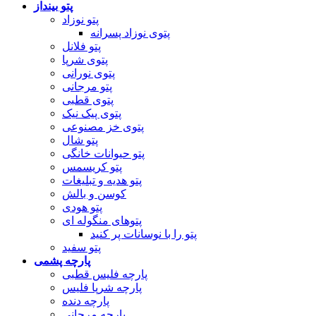
پتو بینداز
پتو نوزاد
پتوی نوزاد پسرانه
پتو فلانل
پتوی شرپا
پتوی نورانی
پتو مرجانی
پتوی قطبی
پتوی پیک نیک
پتوی خز مصنوعی
پتو شال
پتو حیوانات خانگی
پتو کریسمس
پتو هدیه و تبلیغات
کوسن و بالش
پتو هودی
پتوهای منگوله ای
پتو را با نوسانات پر کنید
پتو سفید
پارچه پشمی
پارچه فلیس قطبی
پارچه شرپا فلیس
پارچه دنده
پارچه مرجانی