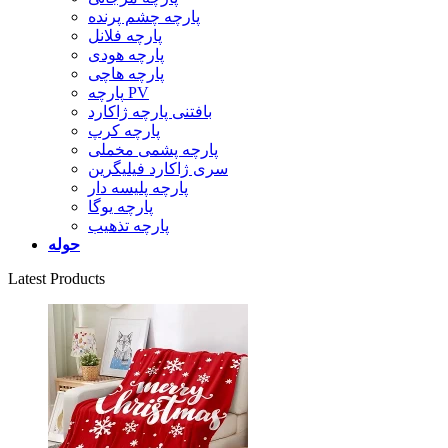
پارچه چشم پرنده
پارچه فلانل
پارچه هودی
پارچه هاچی
پارچه PV
بافتنی پارچه ژاکارد
پارچه کرپ
پارچه پشمی مخملی
سری ژاکارد فیلیگرین
پارچه پلیسه دار
پارچه یوگا
پارچه تذهیب
حوله
Latest Products