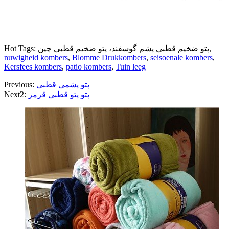
Hot Tags: پتو ضخیم قطبی پشم گوسفند، پتو ضخیم قطبی چین,
nuwigheid kombers
,
Blomme Drukkombers
,
seisoenale kombers
,
Kersfees kombers
,
patio kombers
,
Tuin leeg
پتو پشمی قطبی
Previous:
پتو پتو قطبی قرمز
Next2: