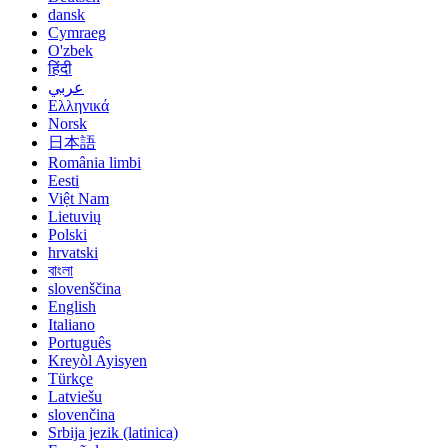
dansk
Cymraeg
O'zbek
हिंदी
عربي
Ελληνικά
Norsk
日本語
România limbi
Eesti
Việt Nam
Lietuvių
Polski
hrvatski
বাংলা
slovenščina
English
Italiano
Português
Kreyòl Ayisyen
Türkçe
Latviešu
slovenčina
Srbija jezik (latinica)